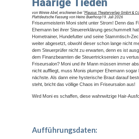
Haarige Tieden
von Winnie Abel, erschienen bei "
Plausus Theaterverlag GmbH & C
Plattdeutsche Fassung von Heino Buerhoop19. Juli 2026
Friseurmeisterin Moni steht unter Strom! Denn das Fi
Ehemann bei ihrer Steuererklärung geschummelt hat, 
Hometrainer, Hundefutter und seine Stammtisch-Zeche
weiter abgesetzt, obwohl dieser schon lange nicht me
dem Steuerprüfer nicht zu erwarten, denn es ist au
dem Finanzbeamten die Steuertricksereien zu vertu
Friseursalon? Moni und ihr Mann müssen immer absurd
nicht auffliegt, muss Monis plumper Ehemann sogar ku
nächste. Als dann eine hysterische Braut darauf beste
steht, bricht das völlige Chaos im Friseursalon aus!
Wird Moni es schaffen, diese wahnwitzige Hair-Ausf
Aufführungsdaten: