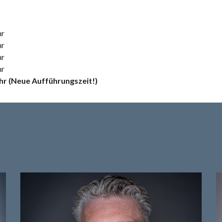
hr
hr
hr
hr
hr (Neue Aufführungszeit!)