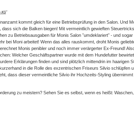
o KG
"
nanzamt kommt gleich für eine Betriebsprüfung in den Salon. Und Moni
dass sich die Balken biegen! Mit vermeintlich gewieften Steuertrick
n zu Betriebsausgaben für Monis Salon "umdeklariert" - und sogar da
hr bei Moni arbeitet! Wenn das alles rauskommt, droht Monis geliebt
sgerechnet Monis penibler und noch immer verärgerter Ex-Freund! Al
schen: Welcher Geschäftspartner wurde mit dem Hundefutter bewirte
ere Erklärungen finden und sind plötzlich mittendrin im haarigen Ste
rzerhand in die Rolle des exzentrischen Friseurs Silvio schlüpfen u
ht, dass dieser vermeintliche Silvio ihr Hochzeits-Styling übernimmt 
orderung zu meistern? Sehen Sie es selbst, wenn es heißt: Waschen